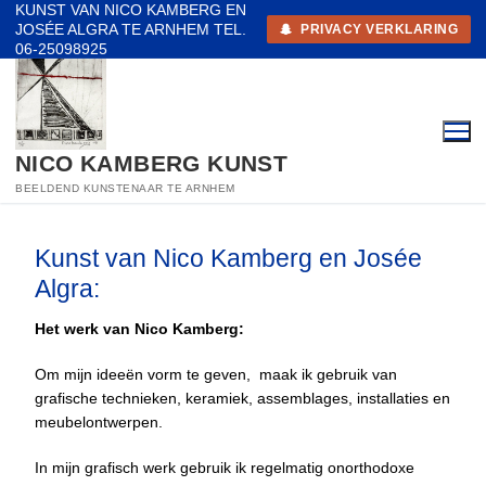
KUNST VAN NICO KAMBERG EN
Ga
JOSÉE ALGRA TE ARNHEM TEL.
PRIVACY VERKLARING
naar
06-25098925
de
inhoud
NICO KAMBERG KUNST
BEELDEND KUNSTENAAR TE ARNHEM
Kunst van Nico Kamberg en Josée
Algra:
Het werk van Nico Kamberg:
Om mijn ideeën vorm te geven, maak ik gebruik van
grafische technieken, keramiek, assemblages, installaties en
meubelontwerpen.
In mijn grafisch werk gebruik ik regelmatig onorthodoxe